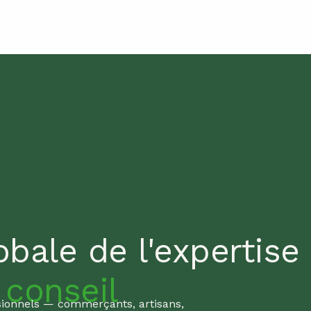
bale de l'expertise
u
conseil
sionnels — commerçants, artisans,