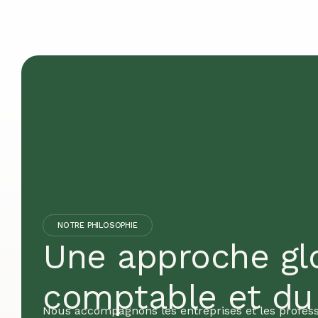
NOTRE PHILOSOPHIE
Une approche glo
comptable et d
Nous accompagnons les entreprises et les profes