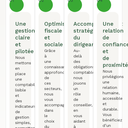
01
02
03
04
Une
Optimisation
Accompagnement
Une
gestion
fiscale
stratégique
relation
claire
et
du
de
et
sociale
dirigeant
confianc
pilotée
et
Grâce
Au-
à
delà
de
Nous
une
des
mettons
proximité
connaissance
obligations
en
Nous
approfondie
comptables,
place
privilégions
de
nous
une
une
ces
jouons
comptabilité
relation
secteurs,
un
lisible
humaine,
nous
rôle
et
accessible
vous
de
des
et
accompagnons
conseiller,
indicateurs
durable.
dans
en
de
Vous
le
vous
gestion
bénéficiez
choix
aidant
simples,
d’un
du
à