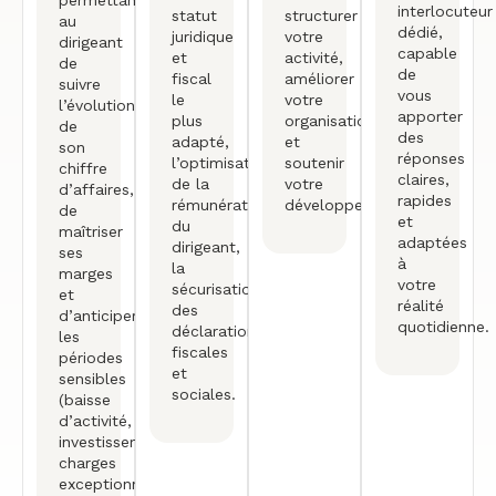
permettant
interlocuteur
statut
structurer
au
dédié,
juridique
votre
dirigeant
capable
et
activité,
de
de
fiscal
améliorer
suivre
vous
le
votre
l’évolution
apporter
plus
organisation
de
des
adapté,
et
son
réponses
l’optimisation
soutenir
chiffre
claires,
de la
votre
d’affaires,
rapides
rémunération
développement.
de
et
du
maîtriser
adaptées
dirigeant,
ses
à
la
marges
votre
sécurisation
et
réalité
des
d’anticiper
quotidienne.
déclarations
les
fiscales
périodes
et
sensibles
sociales.
(baisse
d’activité,
investissements,
charges
exceptionnelles).