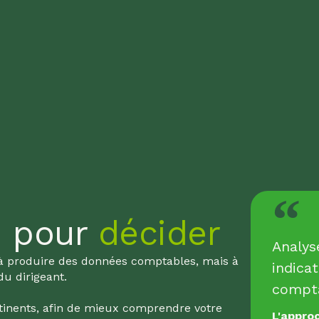
s pour
décider
Analys
 à produire des données comptables, mais à
indica
du dirigeant.
compta
rtinents, afin de mieux comprendre votre
L'appro